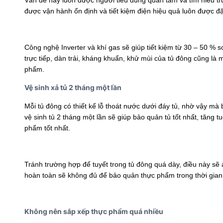
Vấn đề này luôn được người tiêu dùng quan tâm và tìm hiểu t
được vận hành ổn định và tiết kiệm điện hiệu quả luôn được đ
Công nghệ Inverter và khí gas sẽ giúp tiết kiệm từ 30 – 50 % 
trực tiếp, dàn trải, kháng khuẩn, khử mùi của tủ đông cũng là
phẩm.
Vệ sinh xả tủ 2 tháng một lần
Mỗi tủ đông có thiết kế lỗ thoát nước dưới đáy tủ, nhờ vậy mà 
vệ sinh tủ 2 tháng một lần sẽ giúp bảo quản tủ tốt nhất, tăng t
phẩm tốt nhất.
Tránh trường hợp để tuyết trong tủ đông quá dày, điều này sẽ ả
hoàn toàn sẽ không đủ để bảo quản thực phẩm trong thời gian 
Không nên sắp xếp thực phẩm quá nhiều