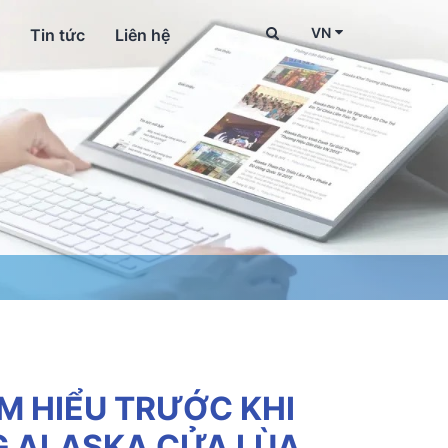
VN
Tin tức
Liên hệ
M HIỂU TRƯỚC KHI
G ALASKA CỬA LÙA