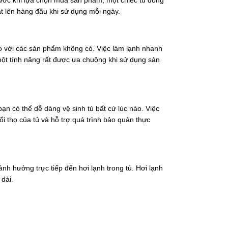
rước khi lựa chọn mua sản phẩm, một chiếc tủ đông
ặt lên hàng đầu khi sử dụng mỗi ngày.
so với các sản phẩm không có. Việc làm lạnh nhanh
 một tính năng rất được ưa chuộng khi sử dụng sản
bạn có thể dễ dàng vệ sinh tủ bất cứ lúc nào. Việc
uổi thọ của tủ và hỗ trợ quá trình bảo quản thực
nh hưởng trực tiếp đến hơi lạnh trong tủ. Hơi lạnh
dài.