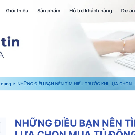
Giới thiệu
Sản phẩm
Hỗ trợ khách hàng
Dự án
 dụng
NHỮNG ĐIỀU BẠN NÊN TÌM HIỂU TRƯỚC KHI LỰA CHỌN
MUA TỦ ĐÔNG ALASKA CỬA LÙA
NHỮNG ĐIỀU BẠN NÊN TÌ
LỰA CHỌN MUA TỦ ĐÔN