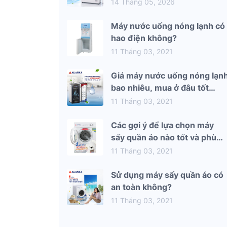
mùa hè 2026
14 Tháng 05, 2026
Máy nước uống nóng lạnh có
hao điện không?
11 Tháng 03, 2021
Giá máy nước uống nóng lạn
bao nhiêu, mua ở đâu tốt
nhất?
11 Tháng 03, 2021
Các gợi ý để lựa chọn máy
sấy quần áo nào tốt và phù
hợp nhất với gia đình bạn
11 Tháng 03, 2021
Sử dụng máy sấy quần áo có
an toàn không?
11 Tháng 03, 2021