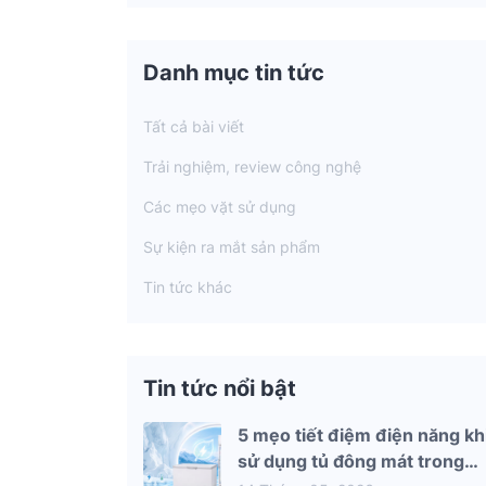
Danh mục tin tức
Tất cả bài viết
Trải nghiệm, review công nghệ
Các mẹo vặt sử dụng
Sự kiện ra mắt sản phẩm
Tin tức khác
Tin tức nổi bật
5 mẹo tiết điệm điện năng kh
sử dụng tủ đông mát trong