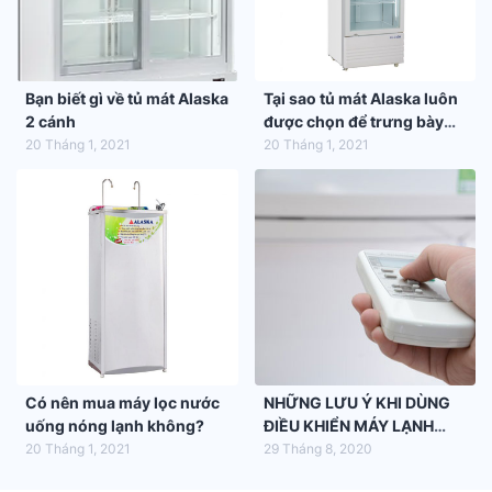
Bạn biết gì về tủ mát Alaska
Tại sao tủ mát Alaska luôn
2 cánh
được chọn để trưng bày
hàng hóa trong siêu thị
20 Tháng 1, 2021
20 Tháng 1, 2021
Có nên mua máy lọc nước
NHỮNG LƯU Ý KHI DÙNG
uống nóng lạnh không?
ĐIỀU KHIỂN MÁY LẠNH
ALASKA
20 Tháng 1, 2021
29 Tháng 8, 2020