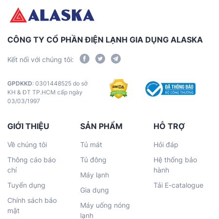
CÔNG TY CỔ PHẦN ĐIỆN LẠNH GIA DỤNG ALASKA
Kết nối với chúng tôi:
GPDKKD
: 0301448525 do sở
KH & ĐT TP.HCM cấp ngày
03/03/1997
GIỚI THIỆU
SẢN PHẨM
HỖ TRỢ
Về chúng tôi
Tủ mát
Hỏi đáp
Thông cáo báo
Tủ đông
Hệ thống bảo
chí
hành
Máy lạnh
Tuyển dụng
Tải E-catalogue
Gia dụng
Chính sách bảo
Máy uống nóng
mật
lạnh