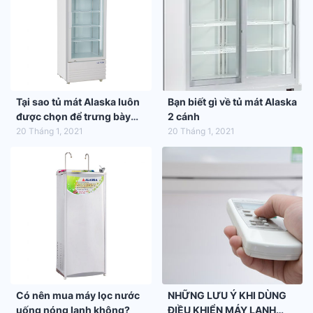
Tại sao tủ mát Alaska luôn
Bạn biết gì về tủ mát Alaska
được chọn để trưng bày
2 cánh
hàng hóa trong siêu thị
20 Tháng 1, 2021
20 Tháng 1, 2021
Có nên mua máy lọc nước
NHỮNG LƯU Ý KHI DÙNG
uống nóng lạnh không?
ĐIỀU KHIỂN MÁY LẠNH