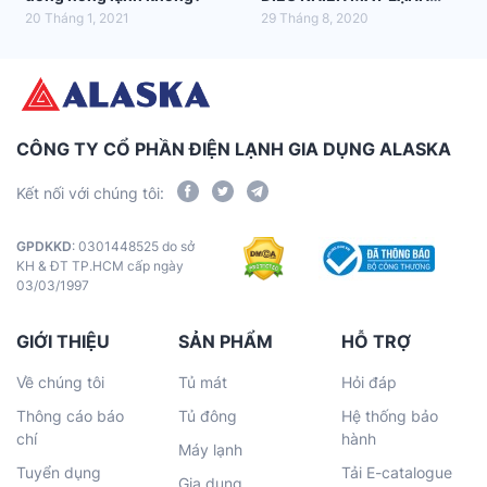
ALASKA
20 Tháng 1, 2021
29 Tháng 8, 2020
CÔNG TY CỔ PHẦN ĐIỆN LẠNH GIA DỤNG ALASKA
Kết nối với chúng tôi:
GPDKKD
: 0301448525 do sở
KH & ĐT TP.HCM cấp ngày
03/03/1997
GIỚI THIỆU
SẢN PHẨM
HỖ TRỢ
Về chúng tôi
Tủ mát
Hỏi đáp
Thông cáo báo
Tủ đông
Hệ thống bảo
chí
hành
Máy lạnh
Tuyển dụng
Tải E-catalogue
Gia dụng