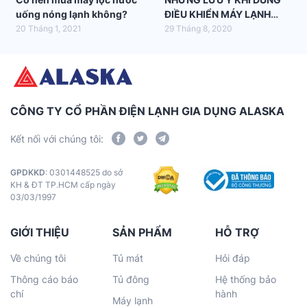
uống nóng lạnh không?
ĐIỀU KHIỂN MÁY LẠNH
ALASKA
20 Tháng 1, 2021
29 Tháng 8, 2020
CÔNG TY CỔ PHẦN ĐIỆN LẠNH GIA DỤNG ALASKA
Kết nối với chúng tôi:
GPDKKD
: 0301448525 do sở
KH & ĐT TP.HCM cấp ngày
03/03/1997
GIỚI THIỆU
SẢN PHẨM
HỖ TRỢ
Về chúng tôi
Tủ mát
Hỏi đáp
Thông cáo báo
Tủ đông
Hệ thống bảo
chí
hành
Máy lạnh