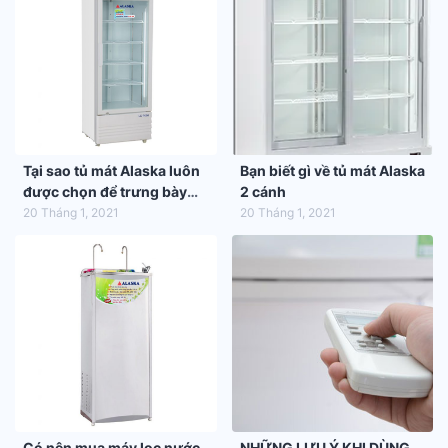
Tại sao tủ mát Alaska luôn
Bạn biết gì về tủ mát Alaska
được chọn để trưng bày
2 cánh
hàng hóa trong siêu thị
20 Tháng 1, 2021
20 Tháng 1, 2021
Có nên mua máy lọc nước
NHỮNG LƯU Ý KHI DÙNG