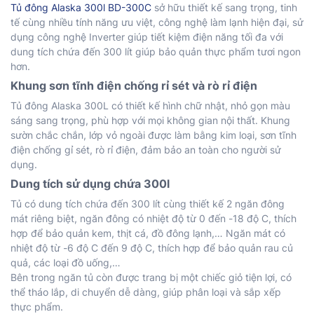
Tủ đông Alaska 300l BD-300C
sở hữu thiết kế sang trọng, tinh
tế cùng nhiều tính năng ưu việt, công nghệ làm lạnh hiện đại, sử
dụng công nghệ Inverter giúp tiết kiệm điện năng tối đa với
dung tích chứa đến 300 lít giúp bảo quản thực phẩm tươi ngon
hơn.
Khung sơn tĩnh điện chống rỉ sét và rò rỉ điện
Tủ đông Alaska 300L có thiết kế hình chữ nhật, nhỏ gọn màu
sáng sang trọng, phù hợp với mọi không gian nội thất. Khung
sườn chắc chắn, lớp vỏ ngoài được làm bằng kim loại, sơn tĩnh
điện chống gỉ sét, rò rỉ điện, đảm bảo an toàn cho người sử
dụng.
Dung tích sử dụng chứa 300l
Tủ có dung tích chứa đến 300 lít cùng thiết kế 2 ngăn đông
mát riêng biệt, ngăn đông có nhiệt độ từ 0 đến -18 độ C, thích
hợp để bảo quản kem, thịt cá, đồ đông lạnh,… Ngăn mát có
nhiệt độ từ -6 độ C đến 9 độ C, thích hợp để bảo quản rau củ
quả, các loại đồ uống,…
Bên trong ngăn tủ còn được trang bị một chiếc giỏ tiện lợi, có
thể tháo lắp, di chuyển dễ dàng, giúp phân loại và sắp xếp
thực phẩm.