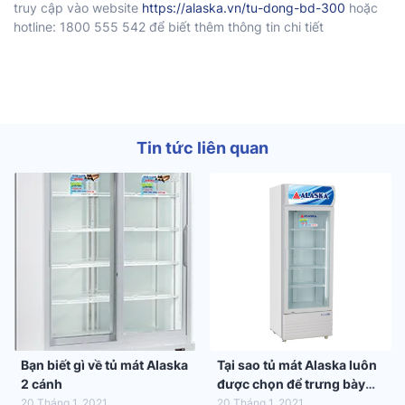
truy cập vào website
https://alaska.vn/tu-dong-bd-300
hoặc
hotline: 1800 555 542 để biết thêm thông tin chi tiết
Tin tức liên quan
Bạn biết gì về tủ mát Alaska
Tại sao tủ mát Alaska luôn
2 cánh
được chọn để trưng bày
hàng hóa trong siêu thị
20 Tháng 1, 2021
20 Tháng 1, 2021