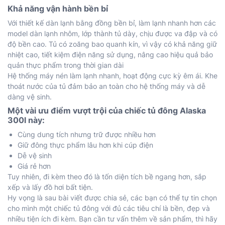
Khả năng vận hành bền bỉ
Với thiết kế dàn lạnh bằng đồng bền bỉ, làm lạnh nhanh hơn các
model dàn lạnh nhôm, lớp thành tủ dày, chịu được va đập và có
độ bền cao. Tủ có zoăng bao quanh kín, vì vậy có khả năng giữ
nhiệt cao, tiết kiệm điện năng sử dụng, nâng cao hiệu quả bảo
quản thực phẩm trong thời gian dài
Hệ thống máy nén làm lạnh nhanh, hoạt động cực kỳ êm ái. Khe
thoát nước của tủ đảm bảo an toàn cho hệ thống máy và dễ
dàng vệ sinh.
Một vài ưu điểm vượt trội của chiếc tủ đông Alaska
300l này:
Cùng dung tích nhưng trữ được nhiều hơn
Giữ đông thực phẩm lâu hơn khi cúp điện
Dễ vệ sinh
Giá rẻ hơn
Tuy nhiên, đi kèm theo đó là tốn diện tích bề ngang hơn, sắp
xếp và lấy đồ hơi bất tiện.
Hy vọng là sau bài viết được chia sẻ, các bạn có thể tự tin chọn
cho mình một chiếc tủ đông với đủ các tiêu chí là bền, đẹp và
nhiều tiện ích đi kèm. Bạn cần tư vấn thêm về sản phẩm, thì hãy