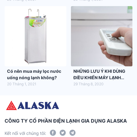
Có nên mua máy lọc nước
NHỮNG LƯU Ý KHI DÙNG
uống nóng lạnh không?
ĐIỀU KHIỂN MÁY LẠNH
ALASKA
20 Tháng 1, 2021
29 Tháng 8, 2020
CÔNG TY CỔ PHẦN ĐIỆN LẠNH GIA DỤNG ALASKA
Kết nối với chúng tôi: