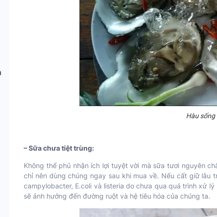
h
Hàu sống
– Sữa chưa tiệt trùng:
Không thể phủ nhận ích lợi tuyệt vời mà sữa tươi nguyên ch
chỉ nên dùng chúng ngay sau khi mua về. Nếu cất giữ lâu t
campylobacter, E.coli và listeria do chưa qua quá trình xử lý 
sẽ ảnh hưởng đến đường ruột và hệ tiêu hóa của chúng ta.