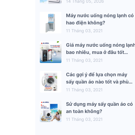
mùa hè 2026
14 Tháng 05, 2026
Máy nước uống nóng lạnh có
hao điện không?
11 Tháng 03, 2021
Giá máy nước uống nóng lạn
bao nhiêu, mua ở đâu tốt
nhất?
11 Tháng 03, 2021
Các gợi ý để lựa chọn máy
sấy quần áo nào tốt và phù
hợp nhất với gia đình bạn
11 Tháng 03, 2021
Sử dụng máy sấy quần áo có
an toàn không?
11 Tháng 03, 2021