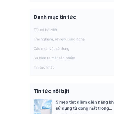
Danh mục tin tức
Tất cả bài viết
Trải nghiệm, review công nghệ
Các mẹo vặt sử dụng
Sự kiện ra mắt sản phẩm
Tin tức khác
Tin tức nổi bật
5 mẹo tiết điệm điện năng kh
sử dụng tủ đông mát trong