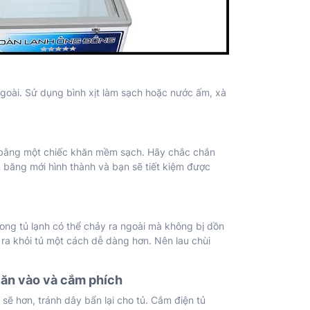
ngoài. Sử dụng bình xịt làm sạch hoặc nước ấm, xà
ó bằng một chiếc khăn mềm sạch. Hãy chắc chắn
n băng mới hình thành và bạn sẽ tiết kiệm được
ong tủ lạnh có thể chảy ra ngoài mà không bị dồn
n ra khỏi tủ một cách dễ dàng hơn. Nên lau chùi
c ăn vào và cắm phích
 sẽ hơn, tránh dây bẩn lại cho tủ. Cắm điện tủ