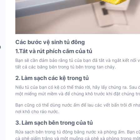
Các bước vệ sinh tủ đông
h
1.Tắt và rút phích cắm của tủ
Bạn sẽ cần đảm bảo rằng tủ của bạn đã tắt và ngắt kết nối 
tất cả các băng bên trong tủ bên trong tan chảy.
2. Làm sạch các kệ trong tủ
Nếu tủ của bạn có kệ có thể tháo rời, hãy lấy chúng ra. Sa
một miếng mút mềm và để chúng khô trước khi đặt chúng trở 
Bạn cũng có thể dùng nước ấm để lau các vết bẩn trôi đi nha
nơi khô cho ráo nước.
3. Làm sạch bên trong của tủ
Rửa sạch bên trong tủ đông bằng nước xà phòng ấm. Bạn c
cà phê giấm trắng và một muỗng cà phê xà phòng trong một bì