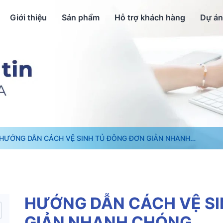
Giới thiệu
Sản phẩm
Hỗ trợ khách hàng
Dự án
HƯỚNG DẪN CÁCH VỆ SINH TỦ ĐÔNG ĐƠN GIẢN NHANH
CHÓNG
HƯỚNG DẪN CÁCH VỆ SI
GIẢN NHANH CHÓNG