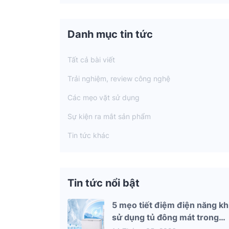
Danh mục tin tức
Tất cả bài viết
Trải nghiệm, review công nghệ
Các mẹo vặt sử dụng
Sự kiện ra mắt sản phẩm
Tin tức khác
Tin tức nổi bật
5 mẹo tiết điệm điện năng kh
sử dụng tủ đông mát trong