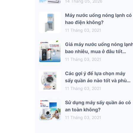
mùa hè 2026
14 Tháng 05, 2026
Máy nước uống nóng lạnh có
hao điện không?
11 Tháng 03, 2021
Giá máy nước uống nóng lạn
bao nhiêu, mua ở đâu tốt
nhất?
11 Tháng 03, 2021
Các gợi ý để lựa chọn máy
sấy quần áo nào tốt và phù
hợp nhất với gia đình bạn
11 Tháng 03, 2021
Sử dụng máy sấy quần áo có
an toàn không?
11 Tháng 03, 2021