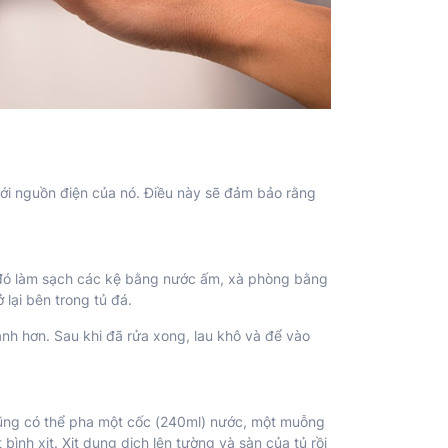
với nguồn điện của nó. Điều này sẽ đảm bảo rằng
u đó làm sạch các kệ bằng nước ấm, xà phòng bằng
lại bên trong tủ đá.
nh hơn. Sau khi đã rửa xong, lau khô và để vào
ũng có thể pha một cốc (240ml) nước, một muỗng
nh xịt. Xịt dung dịch lên tường và sàn của tủ rồi