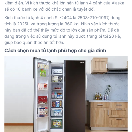
kiệm điện. Vì kích thước khá lớn nên tủ lạnh 4 cánh của Alaska
sẽ có 10 bánh xe với độ chắc chắn là tuyệt đối.
Kích thước tủ lạnh 4 cánh SL-24C4 là 2508*710*1997, dung
tích là 2025L và trọng lượng là 360 kg. Nhìn vào kích thước
này bạn đã có thể thấy mức độ to lớn của sản phẩm. Để dễ
dàng trong việc sử dụng tủ lạnh này được trang bị tới 20 kệ,
giúp bảo quản thức ăn tốt hơn.
Cách chọn mua tủ lạnh phù hợp cho gia đình