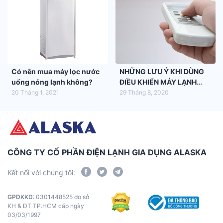
Có nên mua máy lọc nước
NHỮNG LƯU Ý KHI DÙNG
uống nóng lạnh không?
ĐIỀU KHIỂN MÁY LẠNH
ALASKA
20 Tháng 1, 2021
29 Tháng 8, 2020
CÔNG TY CỔ PHẦN ĐIỆN LẠNH GIA DỤNG ALASKA
Kết nối với chúng tôi:
GPDKKD
: 0301448525 do sở
KH & ĐT TP.HCM cấp ngày
03/03/1997