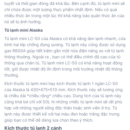
tuyết và thời gian đóng đá khá lâu. Bên cạnh đó, tủ lạnh mini sẽ
chỉ chứa được một lượng thực phẩm nhất định. Nếu có quá
nhiều thức ăn trong một lúc thì khả năng bảo quản thức ăn của
nó sẽ bị ảnh hưởng.
Tủ lạnh mini Alaska
Tủ lạnh mini LC-50 của Alaska có khả năng làm lạnh nhanh, cửa
kính hai lớp chống đọng sương. Tủ lạnh này cũng được sử dụng
gas R600A giúp tiết kiệm gần một nửa điện năng so với tủ lạnh
thông thường. Ngoài ra , bạn có thể điều chỉnh độ cao của tủ
thông qua chân tủ. Tủ lạnh mini LC-50 có khả năng hoạt động
tốt, giữ được nhiệt độ ổn định trong môi trường nhiệt độ thông
thường.
Kích thước tủ lạnh mini hay kích thước tủ lạnh 1 ngăn LC-50
của Alaska là 430*475*510 mm. Kích thước này sẽ tương ứng
là chiều dài *chiều rộng* chiều cao. Dung tích của tủ lạnh này
cũng khá bé chỉ với 50L hì những chiếc tủ lạnh mini sẽ rất phù
hợp với những người sống độc thân hoặc sinh viên ở trọ. Tủ
lạnh này được thiết kế với hai màu đen hoặc trắng đặc trưng
giúp bạn có thể dễ dàng lựa chọn theo ý thích.
Kích thước tủ lạnh 2 cánh