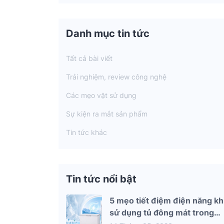
Danh mục tin tức
Tất cả bài viết
Trải nghiệm, review công nghệ
Các mẹo vặt sử dụng
Sự kiện ra mắt sản phẩm
Tin tức khác
Tin tức nổi bật
5 mẹo tiết điệm điện năng kh
sử dụng tủ đông mát trong