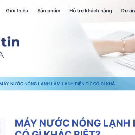
Giới thiệu
Sản phẩm
Hỗ trợ khách hàng
Dự án
MÁY NƯỚC NÓNG LẠNH LÀM LẠNH ĐIỆN TỬ CÓ GÌ KHÁC
BIỆT?
MÁY NƯỚC NÓNG LẠNH 
CÓ GÌ KHÁC BIỆT?