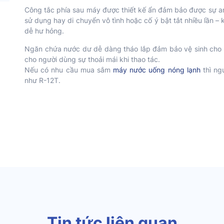
Công tắc phía sau máy được thiết kế ẩn đảm bảo được sự an
sử dụng hay di chuyển vô tình hoặc cố ý bật tắt nhiều lần –
dễ hư hỏng.
Ngăn chứa nước dư dễ dàng tháo lắp đảm bảo vệ sinh cho n
cho người dùng sự thoải mái khi thao tác.
Nếu có nhu cầu mua sắm
máy nước uống nóng lạnh
thì ng
như R-12T.
Tin tức liên quan