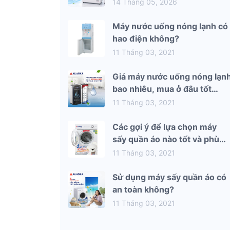
mùa hè 2026
14 Tháng 05, 2026
Máy nước uống nóng lạnh có
hao điện không?
11 Tháng 03, 2021
Giá máy nước uống nóng lạn
bao nhiêu, mua ở đâu tốt
nhất?
11 Tháng 03, 2021
Các gợi ý để lựa chọn máy
sấy quần áo nào tốt và phù
hợp nhất với gia đình bạn
11 Tháng 03, 2021
Sử dụng máy sấy quần áo có
an toàn không?
11 Tháng 03, 2021