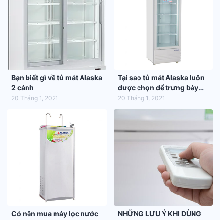
Bạn biết gì về tủ mát Alaska
Tại sao tủ mát Alaska luôn
2 cánh
được chọn để trưng bày
hàng hóa trong siêu thị
20 Tháng 1, 2021
20 Tháng 1, 2021
Có nên mua máy lọc nước
NHỮNG LƯU Ý KHI DÙNG