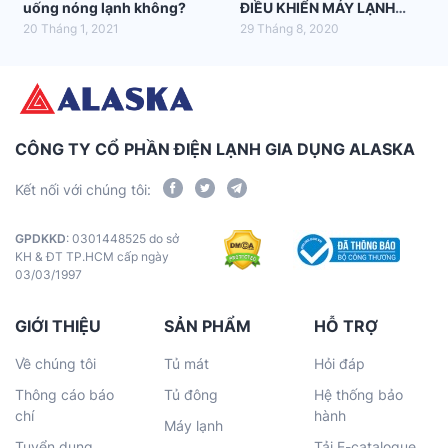
uống nóng lạnh không?
ĐIỀU KHIỂN MÁY LẠNH
ALASKA
20 Tháng 1, 2021
29 Tháng 8, 2020
CÔNG TY CỔ PHẦN ĐIỆN LẠNH GIA DỤNG ALASKA
Kết nối với chúng tôi:
GPDKKD
: 0301448525 do sở
KH & ĐT TP.HCM cấp ngày
03/03/1997
GIỚI THIỆU
SẢN PHẨM
HỖ TRỢ
Về chúng tôi
Tủ mát
Hỏi đáp
Thông cáo báo
Tủ đông
Hệ thống bảo
chí
hành
Máy lạnh
Tuyển dụng
Tải E-catalogue