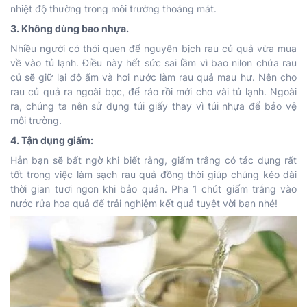
nhiệt độ thường trong môi trường thoáng mát.
3. Không dùng bao nhựa.
Nhiều người có thói quen để nguyên bịch rau củ quả vừa mua
về vào tủ lạnh. Điều này hết sức sai lầm vì bao nilon chứa rau
củ sẽ giữ lại độ ẩm và hơi nước làm rau quả mau hư. Nên cho
rau củ quả ra ngoài bọc, để ráo rồi mới cho vài tủ lạnh. Ngoài
ra, chúng ta nên sử dụng túi giấy thay vì túi nhựa để bảo vệ
môi trường.
4. Tận dụng giấm:
Hẳn bạn sẽ bất ngờ khi biết rằng, giấm trắng có tác dụng rất
tốt trong việc làm sạch rau quả đồng thời giúp chúng kéo dài
thời gian tươi ngon khi bảo quản. Pha 1 chút giấm trắng vào
nước rửa hoa quả để trải nghiệm kết quả tuyệt vời bạn nhé!