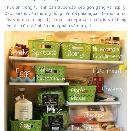
Thức ăn trong tủ lạnh cần được sắp xếp gọn gàng và hợp lý.
Các loại thức ăn thường dùng nên để phía ngoài; để rau củ trái
cây vào ngăn riêng; đặt nước, gia vị ở cánh cửa tủ và không
nên chèn ép quá nhiều thực phẩm vào tủ lạnh.