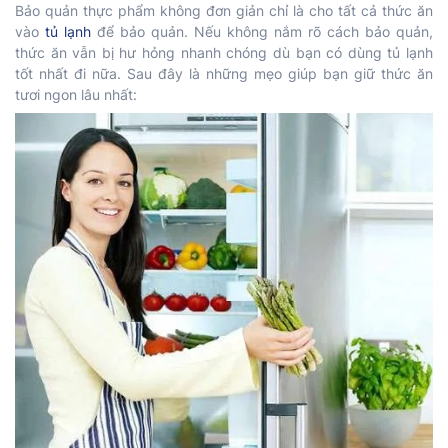
Bảo quản thực phẩm không đơn giản chỉ là cho tất cả thức ăn
vào
tủ lạnh
để bảo quản. Nếu không nắm rõ cách bảo quản,
thức ăn vẫn bị hư hỏng nhanh chóng dù bạn có dùng tủ lạnh
tốt nhất đi nữa. Sau đây là những mẹo giúp bạn giữ thức ăn
tươi ngon lâu nhất: