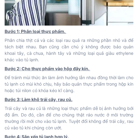
Bước 1: Phân loại thực phẩm.
Phân chia thịt cá và các loại rau quả ra những phần nhỏ và để
tách biệt nhau. Bạn cũng cần chú ý không được bảo quản
khoai tây, cà chua, hành tây và những loại quả giàu ethylene
khác vào tủ lạnh.
Bước 2: Cho thực phẩm vào hộp đậy kín.
Để tránh mùi thức ăn làm ảnh hưởng lẫn nhau đồng thời làm cho
tủ lạnh có mùi khó chịu, hãy bảo quản thực phẩm trong hộp kín
hoặc túi nilon có khóa kéo kĩ càng.
Bước 3: Làm khô trái cây, rau củ.
Trái cây và rau củ là những loại thực phẩm dễ bị ảnh hưởng bới
độ ẩm. Do đó, cần để cho chúng thật ráo nước ở môi trường
thường rồi mới cho vào tủ lạnh. Tuyệt đối không để trái cây, rau
củ vào tủ khi chúng còn ướt.
Bước 4: Sắp xếp tủ lạnh hợp lý.