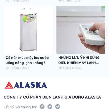
hàng hóa trong siêu thị
20 Tháng 1, 2021
20 Tháng 1, 2021
Có nên mua máy lọc nước
NHỮNG LƯU Ý KHI DÙNG
uống nóng lạnh không?
ĐIỀU KHIỂN MÁY LẠNH
ALASKA
20 Tháng 1, 2021
29 Tháng 8, 2020
CÔNG TY CỔ PHẦN ĐIỆN LẠNH GIA DỤNG ALASKA
Kết nối với chúng tôi: