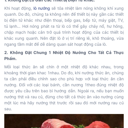
Khi hoạt động,
lò nướng
sẽ tỏa nhiệt làm nóng không khí xung
quanh. Do đó, chúng ta không nên để thiết bị này gần các thiết
bị điện tử khác như điện thoại, bếp gas, bếp từ, máy giặt, TV,
tủ lạnh… Hơi nóng phát ra từ lò có thể gây cháy nổ, hư hỏng,
chập mạch hoặc cản trở quá trình hoạt động của các thiết bị
khác xung quanh. Nên đặt lò ở vị trí riêng lẻ, khô thoáng, vừa
ngang tầm mắt để dễ dàng quan sát hoạt động của lò.
2. Không Đặt Chung 1 Nhiệt Độ Nướng Cho Tất Cả Thực
Phẩm.
Mỗi loại thức ăn sẽ chín ở một nhiệt độ khác nhau, trong
khoảng thời gian khac 1nhau. Do đo, khi nướng thức ăn, chúng
ta cần phải điều chỉnh sao cho phù hợp với loại thức ăn cần
nướng. Đối với các loại bánh, cần nương 1theo đúng nhiệt độ
được yêu cầu trên bao bì hướng dẫn. Ngoài ra, nếu bạn muốn
nướng thịt và rau củ, đừng cho tất cả thức ăn vào nướng cùng
một lúc mà hãy nướng thịt trước rồi sau đó mới nướng rau củ
sau.