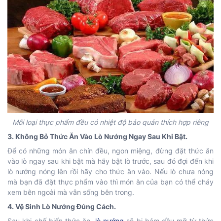
Mỗi loại thực phẩm đều có nhiệt độ bảo quản thích hợp riêng
3. Không Bỏ Thức Ăn Vào Lò Nướng Ngay Sau Khi Bật.
Để có những món ăn chín đều, ngon miệng, đừng đặt thức ăn
vào lò ngay sau khi bật mà hãy bật lò trước, sau đó đợi đến khi
lò nướng nóng lên rồi hãy cho thức ăn vào. Nếu lò chưa nóng
mà bạn đã đặt thực phẩm vào thì món ăn của bạn có thể cháy
xem bên ngoài mà vẫn sống bên trong.
4. Vệ Sinh Lò Nướng Đúng Cách.
Sau khi chế biến thức ăn,
lò nướng
sẽ bị bám dầu mỡ từ thức