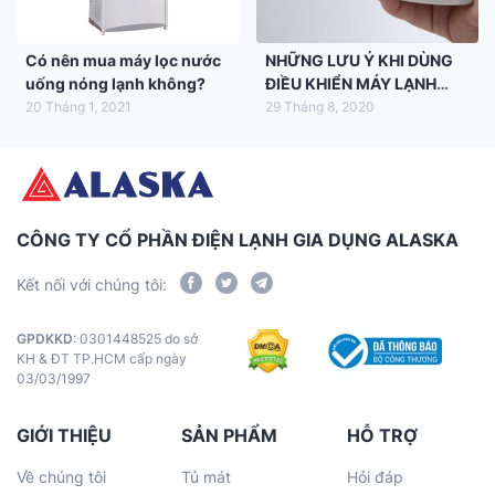
Có nên mua máy lọc nước
NHỮNG LƯU Ý KHI DÙNG
uống nóng lạnh không?
ĐIỀU KHIỂN MÁY LẠNH
ALASKA
20 Tháng 1, 2021
29 Tháng 8, 2020
CÔNG TY CỔ PHẦN ĐIỆN LẠNH GIA DỤNG ALASKA
Kết nối với chúng tôi:
GPDKKD
: 0301448525 do sở
KH & ĐT TP.HCM cấp ngày
03/03/1997
GIỚI THIỆU
SẢN PHẨM
HỖ TRỢ
Về chúng tôi
Tủ mát
Hỏi đáp