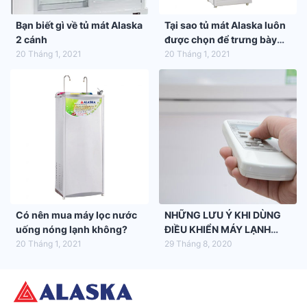
Bạn biết gì về tủ mát Alaska
Tại sao tủ mát Alaska luôn
2 cánh
được chọn để trưng bày
hàng hóa trong siêu thị
20 Tháng 1, 2021
20 Tháng 1, 2021
Có nên mua máy lọc nước
NHỮNG LƯU Ý KHI DÙNG
uống nóng lạnh không?
ĐIỀU KHIỂN MÁY LẠNH
ALASKA
20 Tháng 1, 2021
29 Tháng 8, 2020