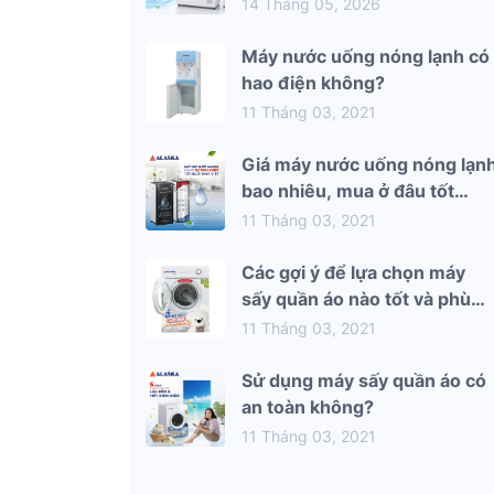
mùa hè 2026
14 Tháng 05, 2026
Máy nước uống nóng lạnh có
hao điện không?
11 Tháng 03, 2021
Giá máy nước uống nóng lạn
bao nhiêu, mua ở đâu tốt
nhất?
11 Tháng 03, 2021
Các gợi ý để lựa chọn máy
sấy quần áo nào tốt và phù
hợp nhất với gia đình bạn
11 Tháng 03, 2021
Sử dụng máy sấy quần áo có
an toàn không?
11 Tháng 03, 2021