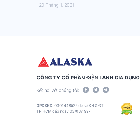
20 Tháng 1, 2021
CÔNG TY CỔ PHẦN ĐIỆN LẠNH GIA DỤN
Kết nối với chúng tôi:
GPDKKD
: 0301448525 do sở KH & ĐT
TP.HCM cấp ngày 03/03/1997