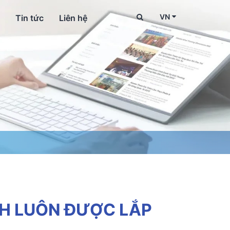
VN
Tin tức
Liên hệ
H LUÔN ĐƯỢC LẮP