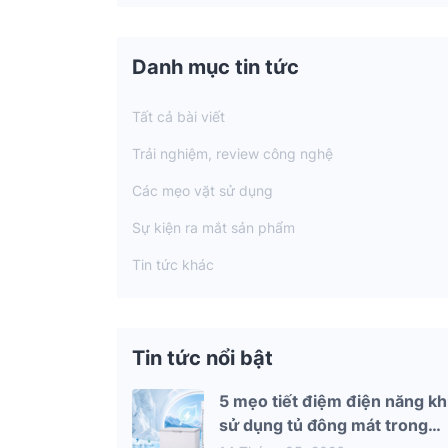
Danh mục tin tức
Tất cả bài viết
Trải nghiệm, review công nghệ
Các mẹo vặt sử dụng
Sự kiện ra mắt sản phẩm
Tin tức khác
Tin tức nổi bật
5 mẹo tiết điệm điện năng kh
sử dụng tủ đông mát trong