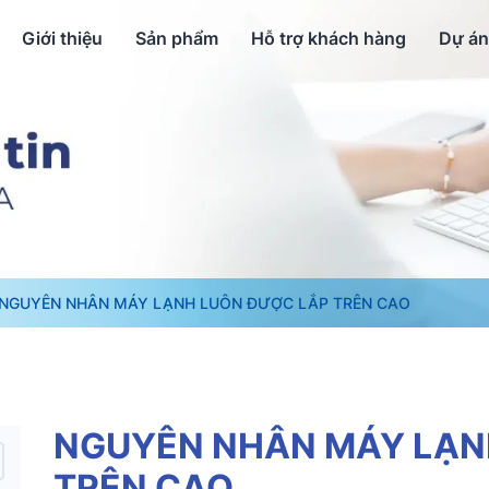
Giới thiệu
Sản phẩm
Hỗ trợ khách hàng
Dự án
NGUYÊN NHÂN MÁY LẠNH LUÔN ĐƯỢC LẮP TRÊN CAO
NGUYÊN NHÂN MÁY LẠN
TRÊN CAO