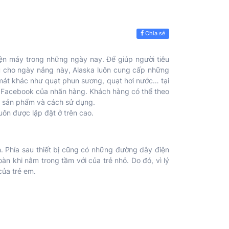
Chia sẻ
 điện máy trong những ngày nay. Để giúp người tiêu
 ưu cho ngày nắng này, Alaska luôn cung cấp những
m mát khác như quạt phun sương, quạt hơi nước… tại
ội Facebook của nhãn hàng. Khách hàng có thể theo
về sản phẩm và cách sử dụng.
uôn được lặp đặt ở trên cao.
ạnh. Phía sau thiết bị cũng có những đường dây điện
n khi nằm trong tầm với của trẻ nhỏ. Do đó, vì lý
của trẻ em.