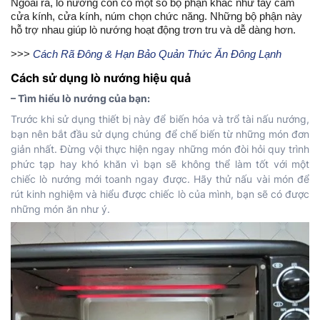
Ngoài ra, lò nướng còn có một số bộ phận khác như tay cầm 
cửa kính, cửa kính, núm chọn chức năng. Những bộ phận này 
hỗ trợ nhau giúp lò nướng hoạt động trơn tru và dễ dàng hơn.
>>> 
Cách Rã Đông & Hạn Bảo Quản Thức Ăn Đông Lạnh
Cách sử dụng lò nướng hiệu quả
– Tìm hiểu lò nướng của bạn:
Trước khi sử dụng thiết bị này để biến hóa và trổ tài nấu nướng,
bạn nên bắt đầu sử dụng chúng để chế biến từ những món đơn
giản nhất. Đừng vội thực hiện ngay những món đòi hỏi quy trình
phức tạp hay khó khăn vì bạn sẽ không thể làm tốt với một
chiếc lò nướng mới toanh ngay được. Hãy thử nấu vài món để
rút kinh nghiệm và hiểu được chiếc lò của mình, bạn sẽ có được
những món ăn như ý.