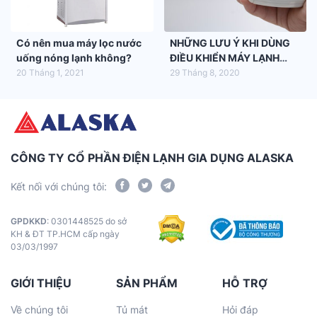
Có nên mua máy lọc nước
NHỮNG LƯU Ý KHI DÙNG
uống nóng lạnh không?
ĐIỀU KHIỂN MÁY LẠNH
ALASKA
20 Tháng 1, 2021
29 Tháng 8, 2020
CÔNG TY CỔ PHẦN ĐIỆN LẠNH GIA DỤNG ALASKA
Kết nối với chúng tôi:
GPDKKD
: 0301448525 do sở
KH & ĐT TP.HCM cấp ngày
03/03/1997
GIỚI THIỆU
SẢN PHẨM
HỖ TRỢ
Về chúng tôi
Tủ mát
Hỏi đáp