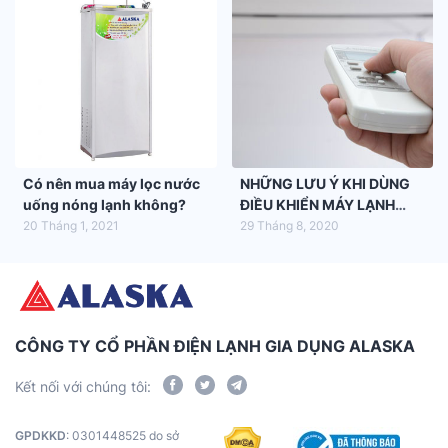
Có nên mua máy lọc nước
NHỮNG LƯU Ý KHI DÙNG
uống nóng lạnh không?
ĐIỀU KHIỂN MÁY LẠNH
ALASKA
20 Tháng 1, 2021
29 Tháng 8, 2020
CÔNG TY CỔ PHẦN ĐIỆN LẠNH GIA DỤNG ALASKA
Kết nối với chúng tôi:
GPDKKD
: 0301448525 do sở