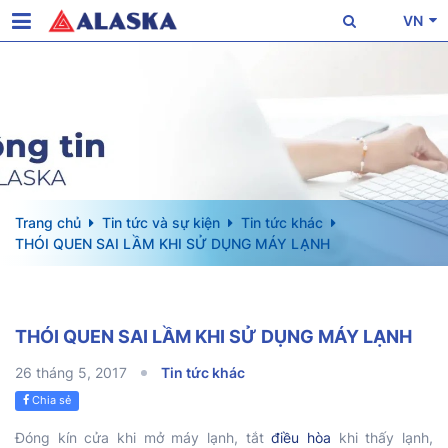
VN
Trang chủ
Tin tức và sự kiện
Tin tức khác
THÓI QUEN SAI LẦM KHI SỬ DỤNG MÁY LẠNH
THÓI QUEN SAI LẦM KHI SỬ DỤNG MÁY LẠNH
26 tháng 5, 2017
Tin tức khác
Chia sẻ
Đóng kín cửa khi mở máy lạnh, tắt
điều hòa
khi thấy lạnh,