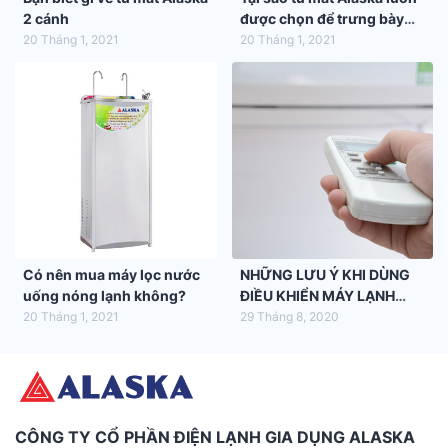
2 cánh
được chọn để trưng bày
hàng hóa trong siêu thị
20 Tháng 1, 2021
20 Tháng 1, 2021
Có nên mua máy lọc nước
NHỮNG LƯU Ý KHI DÙNG
uống nóng lạnh không?
ĐIỀU KHIỂN MÁY LẠNH
ALASKA
20 Tháng 1, 2021
29 Tháng 8, 2020
CÔNG TY CỔ PHẦN ĐIỆN LẠNH GIA DỤNG ALASKA