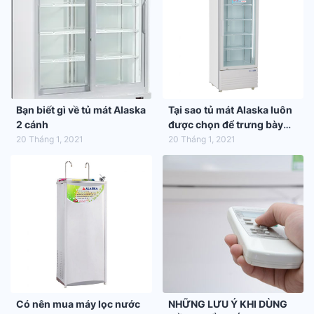
Bạn biết gì về tủ mát Alaska
Tại sao tủ mát Alaska luôn
2 cánh
được chọn để trưng bày
hàng hóa trong siêu thị
20 Tháng 1, 2021
20 Tháng 1, 2021
Có nên mua máy lọc nước
NHỮNG LƯU Ý KHI DÙNG