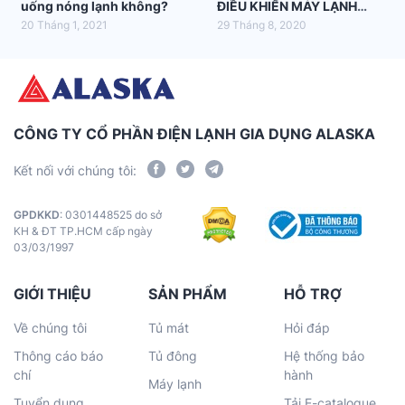
uống nóng lạnh không?
ĐIỀU KHIỂN MÁY LẠNH
ALASKA
20 Tháng 1, 2021
29 Tháng 8, 2020
CÔNG TY CỔ PHẦN ĐIỆN LẠNH GIA DỤNG ALASKA
Kết nối với chúng tôi:
GPDKKD
: 0301448525 do sở
KH & ĐT TP.HCM cấp ngày
03/03/1997
GIỚI THIỆU
SẢN PHẨM
HỖ TRỢ
Về chúng tôi
Tủ mát
Hỏi đáp
Thông cáo báo
Tủ đông
Hệ thống bảo
chí
hành
Máy lạnh
Tuyển dụng
Tải E-catalogue