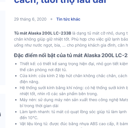
29 tháng 6, 2020
Tin tức khác
Tủ mát Alaska 200L LC-233B
là dạng tủ mát cỡ nhỏ, dung tí
chân không giúp giữ nhiệt tốt. Phù hợp cho việc giữ lạnh b
uống như nước ngọt, bia, … cho phòng khách gia đình, căn 
Đặc điểm nổi bật của tủ mát Alaska 200L LC-
Thiết kế: có thiết kế sang trọng hiện đại, nhỏ gọn tiết kiệ
thể căn phòng nơi đặt tủ.
Cửa kính: cửa kính 2 lớp hút chân không chắc chắn, cách n
điện năng.
Hệ thống sưởi kính bằng khí nóng: có hệ thống sưởi kính b
nhiệt tốt, nhìn rõ các sản phẩm bên trong.
Máy nén: sử dụng máy nén sản xuất theo công nghệ Matsu
bỉ trong thời gian dài
Làm lạnh nhanh: tủ mát có quạt lồng sóc giúp tủ làm lạnh
i
đến 10℃.
Vật liệu lòng tủ: được đúc bằng nhựa ABS cao cấp, ít bám b