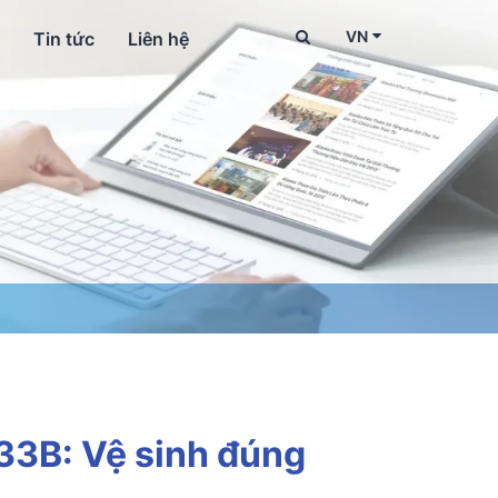
VN
Tin tức
Liên hệ
33B: Vệ sinh đúng