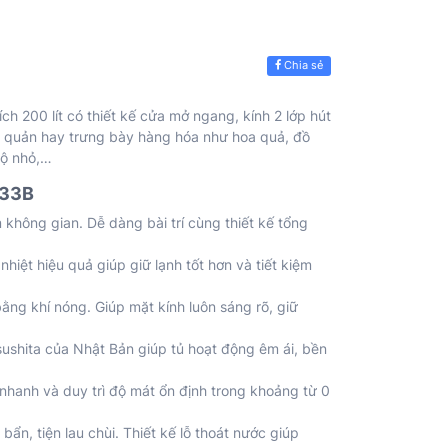
Chia sẻ
ch 200 lít có thiết kế cửa mở ngang, kính 2 lớp hút
ảo quản hay trưng bày hàng hóa như hoa quả, đồ
hộ nhỏ,…
233B
m không gian. Dễ dàng bài trí cùng thiết kế tổng
hiệt hiệu quả giúp giữ lạnh tốt hơn và tiết kiệm
ằng khí nóng. Giúp mặt kính luôn sáng rõ, giữ
shita của Nhật Bản giúp tủ hoạt động êm ái, bền
 nhanh và duy trì độ mát ổn định trong khoảng từ 0
ẩn, tiện lau chùi. Thiết kế lỗ thoát nước giúp