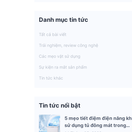
Danh mục tin tức
Tất cả bài viết
Trải nghiệm, review công nghệ
Các mẹo vặt sử dụng
Sự kiện ra mắt sản phẩm
Tin tức khác
Tin tức nổi bật
5 mẹo tiết điệm điện năng kh
sử dụng tủ đông mát trong