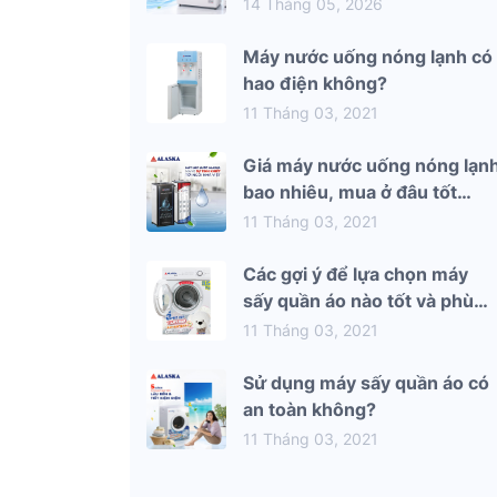
mùa hè 2026
14 Tháng 05, 2026
Máy nước uống nóng lạnh có
hao điện không?
11 Tháng 03, 2021
Giá máy nước uống nóng lạn
bao nhiêu, mua ở đâu tốt
nhất?
11 Tháng 03, 2021
Các gợi ý để lựa chọn máy
sấy quần áo nào tốt và phù
hợp nhất với gia đình bạn
11 Tháng 03, 2021
Sử dụng máy sấy quần áo có
an toàn không?
11 Tháng 03, 2021