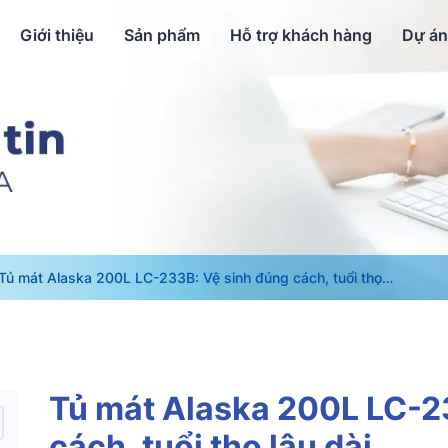
Giới thiệu
Sản phẩm
Hỗ trợ khách hàng
Dự án
Tủ mát Alaska 200L LC-233B: Vệ sinh đúng cách, tuổi thọ
lâu dài
Tủ mát Alaska 200L LC-2
cách, tuổi thọ lâu dài