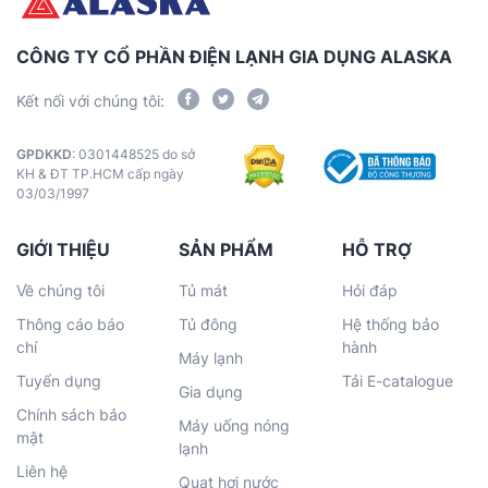
CÔNG TY CỔ PHẦN ĐIỆN LẠNH GIA DỤNG ALASKA
Kết nối với chúng tôi:
GPDKKD
: 0301448525 do sở
KH & ĐT TP.HCM cấp ngày
03/03/1997
GIỚI THIỆU
SẢN PHẨM
HỖ TRỢ
Về chúng tôi
Tủ mát
Hỏi đáp
Thông cáo báo
Tủ đông
Hệ thống bảo
chí
hành
Máy lạnh
Tuyển dụng
Tải E-catalogue
Gia dụng
Chính sách bảo
Máy uống nóng
mật
lạnh
Liên hệ
Quạt hơi nước