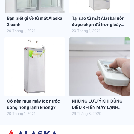
Bạn biết gì về tủ mát Alaska
Tại sao tủ mát Alaska luôn
2 cánh
được chọn để trưng bày
hàng hóa trong siêu thị
20 Tháng 1, 2021
20 Tháng 1, 2021
Có nên mua máy lọc nước
NHỮNG LƯU Ý KHI DÙNG
uống nóng lạnh không?
ĐIỀU KHIỂN MÁY LẠNH
ALASKA
20 Tháng 1, 2021
29 Tháng 8, 2020