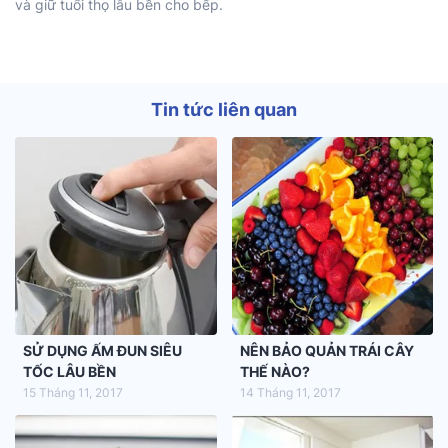
và giữ tuổi thọ lâu bền cho bếp.
Tin tức liên quan
SỬ DỤNG ẤM ĐUN SIÊU
NÊN BẢO QUẢN TRÁI CÂY
TỐC LÂU BỀN
THẾ NÀO?
15 Tháng 11, 2017
14 Tháng 11, 2017