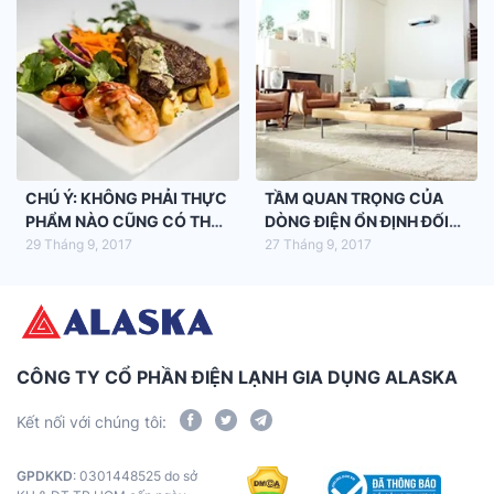
CHÚ Ý: KHÔNG PHẢI THỰC
TẦM QUAN TRỌNG CỦA
PHẨM NÀO CŨNG CÓ THỂ
DÒNG ĐIỆN ỔN ĐỊNH ĐỐI
HÂM NÓNG
VỚI MÁY LẠNH
29 Tháng 9, 2017
27 Tháng 9, 2017
CÔNG TY CỔ PHẦN ĐIỆN LẠNH GIA DỤNG ALASKA
Kết nối với chúng tôi:
GPDKKD
: 0301448525 do sở