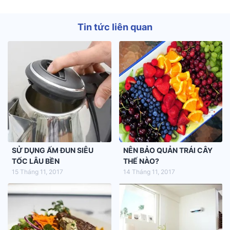
Tin tức liên quan
SỬ DỤNG ẤM ĐUN SIÊU
NÊN BẢO QUẢN TRÁI CÂY
TỐC LÂU BỀN
THẾ NÀO?
15 Tháng 11, 2017
14 Tháng 11, 2017