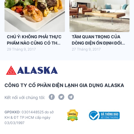
CHÚ Ý: KHÔNG PHẢI THỰC
TẦM QUAN TRỌNG CỦA
PHẨM NÀO CŨNG CÓ THỂ
DÒNG ĐIỆN ỔN ĐỊNH ĐỐI
HÂM NÓNG
VỚI MÁY LẠNH
29 Tháng 9, 2017
27 Tháng 9, 2017
CÔNG TY CỔ PHẦN ĐIỆN LẠNH GIA DỤNG ALASKA
Kết nối với chúng tôi:
GPDKKD
: 0301448525 do sở
KH & ĐT TP.HCM cấp ngày
03/03/1997