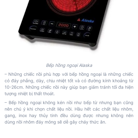
Bếp hồng ngoại Alaska
– Những chiếc nồi phù hợp với bếp hồng ngoại là những chiếc
có đáy phẳng, dày, chịu nhiệt tốt và có đường kính khoảng từ
10-26cm. Những chiếc nồi này giúp bạn giảm tránh tối đa hiện
tượng nhiệt bị thất thoát.
– Bếp hồng ngoại không kén nồi như bếp từ nhưng bạn cũng
nên chú ý khi chọn chất liệu nồi. Hầu hết các chất liệu nhôm,
gang, inox hay thủy tinh đều dùng được nhưng không nên
dùng nồi nhôm đáy mỏng sẽ dễ gây cháy thức ăn.