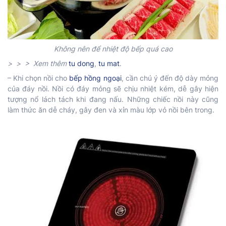
Không nên để nhiệt độ bếp quá cao
> > > Xem thêm
tu dong
,
tu mat
.
– Khi chọn nồi cho
bếp hồng ngoại
, cần chú ý đến độ dày mỏng
của đáy nồi. Nồi có đáy mỏng sẽ chịu nhiệt kém, dễ gây hiện
tượng nổ lách tách khi đang nấu. Những chiếc nồi này cũng
làm thức ăn dễ cháy, gây đen và xỉn màu lớp vỏ nồi bên trong.