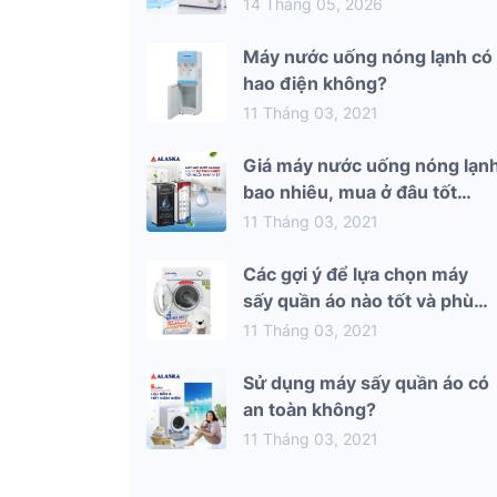
mùa hè 2026
14 Tháng 05, 2026
Máy nước uống nóng lạnh có
hao điện không?
11 Tháng 03, 2021
Giá máy nước uống nóng lạn
bao nhiêu, mua ở đâu tốt
nhất?
11 Tháng 03, 2021
Các gợi ý để lựa chọn máy
sấy quần áo nào tốt và phù
hợp nhất với gia đình bạn
11 Tháng 03, 2021
Sử dụng máy sấy quần áo có
an toàn không?
11 Tháng 03, 2021