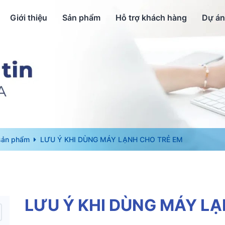
Giới thiệu
Sản phẩm
Hỗ trợ khách hàng
Dự án
 sản phẩm
LƯU Ý KHI DÙNG MÁY LẠNH CHO TRẺ EM
LƯU Ý KHI DÙNG MÁY LẠ