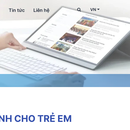
VN
Tin tức
Liên hệ
NH CHO TRẺ EM