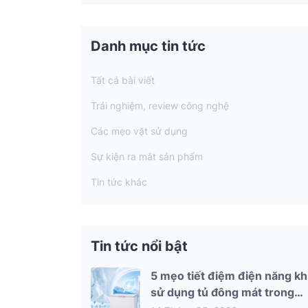
Danh mục tin tức
Tất cả bài viết
Trải nghiệm, review công nghệ
Các mẹo vặt sử dụng
Sự kiện ra mắt sản phẩm
Tin tức khác
Tin tức nổi bật
5 mẹo tiết điệm điện năng kh
sử dụng tủ đông mát trong