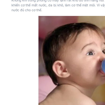
Không khí trong phòng có máy lạnh rất khô do tính năng hút
khiến cơ thể mất nước, da bị khô, làm cơ thể mệt mỏi. Vì 
nước đủ cho cơ thể.