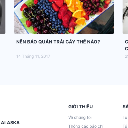
NÊN BẢO QUẢN TRÁI CÂY THẾ NÀO?
C
C
14 Tháng 11, 2017
2
GIỚI THIỆU
S
Về chúng tôi
Tủ
G ALASKA
Thông cáo báo chí
Tủ