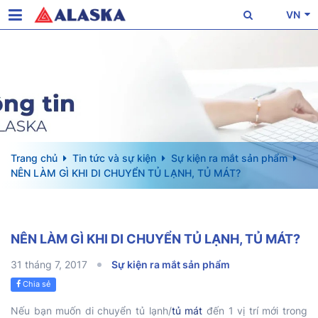
VN
Trang chủ
Tin tức và sự kiện
Sự kiện ra mắt sản phẩm
NÊN LÀM GÌ KHI DI CHUYỂN TỦ LẠNH, TỦ MÁT?
NÊN LÀM GÌ KHI DI CHUYỂN TỦ LẠNH, TỦ MÁT?
31 tháng 7, 2017
Sự kiện ra mắt sản phẩm
Chia sẻ
Nếu bạn muốn di chuyển tủ lạnh/
tủ mát
đến 1 vị trí mới trong