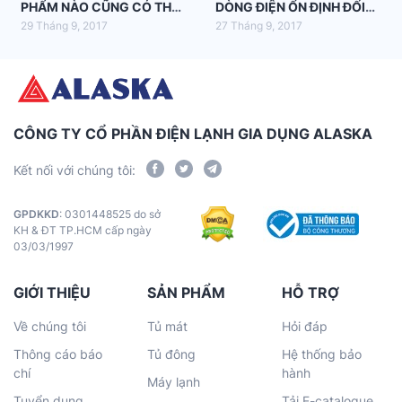
PHẨM NÀO CŨNG CÓ THỂ
DÒNG ĐIỆN ỔN ĐỊNH ĐỐI
HÂM NÓNG
VỚI MÁY LẠNH
29 Tháng 9, 2017
27 Tháng 9, 2017
CÔNG TY CỔ PHẦN ĐIỆN LẠNH GIA DỤNG ALASKA
Kết nối với chúng tôi:
GPDKKD
: 0301448525 do sở
KH & ĐT TP.HCM cấp ngày
03/03/1997
GIỚI THIỆU
SẢN PHẨM
HỖ TRỢ
Về chúng tôi
Tủ mát
Hỏi đáp
Thông cáo báo
Tủ đông
Hệ thống bảo
chí
hành
Máy lạnh
Tuyển dụng
Tải E-catalogue