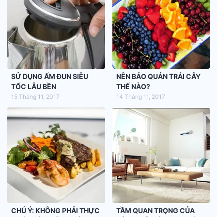
SỬ DỤNG ẤM ĐUN SIÊU
NÊN BẢO QUẢN TRÁI CÂY
TỐC LÂU BỀN
THẾ NÀO?
15 Tháng 11, 2017
14 Tháng 11, 2017
CHÚ Ý: KHÔNG PHẢI THỰC
TẦM QUAN TRỌNG CỦA