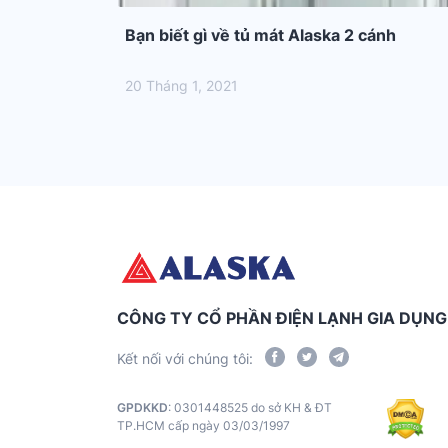
Bạn biết gì về tủ mát Alaska 2 cánh
20 Tháng 1, 2021
CÔNG TY CỔ PHẦN ĐIỆN LẠNH GIA DỤN
Kết nối với chúng tôi:
GPDKKD
: 0301448525 do sở KH & ĐT
TP.HCM cấp ngày 03/03/1997