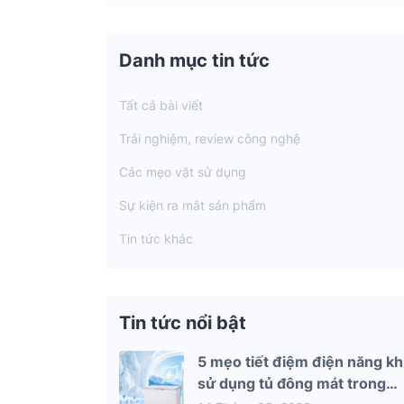
Danh mục tin tức
Tất cả bài viết
Trải nghiệm, review công nghệ
Các mẹo vặt sử dụng
Sự kiện ra mắt sản phẩm
Tin tức khác
Tin tức nổi bật
5 mẹo tiết điệm điện năng kh
sử dụng tủ đông mát trong