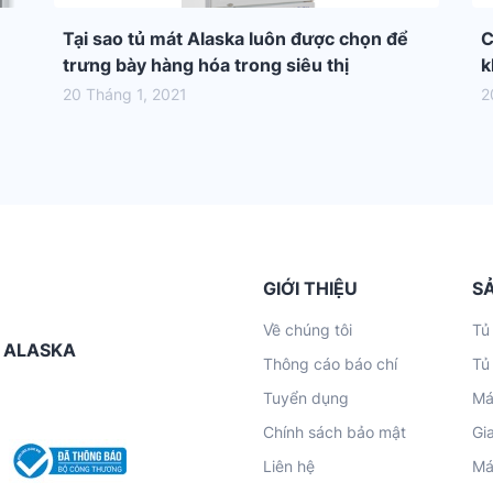
Tại sao tủ mát Alaska luôn được chọn để
C
trưng bày hàng hóa trong siêu thị
k
20 Tháng 1, 2021
2
GIỚI THIỆU
S
Về chúng tôi
Tủ
G ALASKA
Thông cáo báo chí
Tủ
Tuyển dụng
Má
Chính sách bảo mật
Gi
Liên hệ
Má