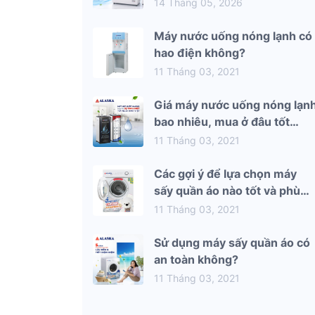
mùa hè 2026
14 Tháng 05, 2026
Máy nước uống nóng lạnh có
hao điện không?
11 Tháng 03, 2021
Giá máy nước uống nóng lạn
bao nhiêu, mua ở đâu tốt
nhất?
11 Tháng 03, 2021
Các gợi ý để lựa chọn máy
sấy quần áo nào tốt và phù
hợp nhất với gia đình bạn
11 Tháng 03, 2021
Sử dụng máy sấy quần áo có
an toàn không?
11 Tháng 03, 2021