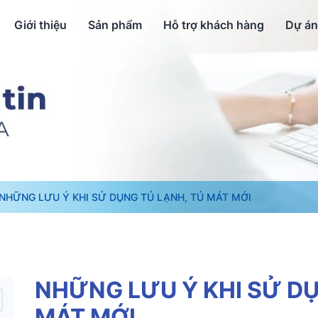
Giới thiệu
Sản phẩm
Hỗ trợ khách hàng
Dự án
NHỮNG LƯU Ý KHI SỬ DỤNG TỦ LẠNH, TỦ MÁT MỚI
NHỮNG LƯU Ý KHI SỬ DỤ
MÁT MỚI