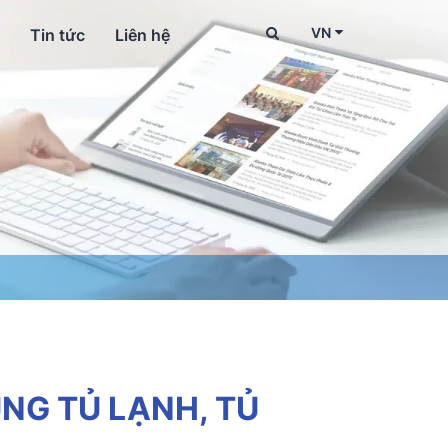
VN
Tin tức
Liên hệ
NG TỦ LẠNH, TỦ