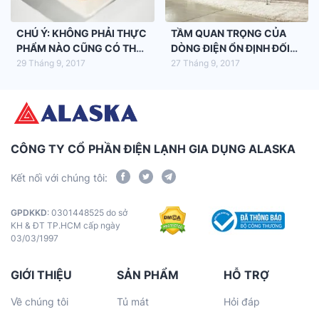
CHÚ Ý: KHÔNG PHẢI THỰC
TẦM QUAN TRỌNG CỦA
PHẨM NÀO CŨNG CÓ THỂ
DÒNG ĐIỆN ỔN ĐỊNH ĐỐI
HÂM NÓNG
VỚI MÁY LẠNH
29 Tháng 9, 2017
27 Tháng 9, 2017
CÔNG TY CỔ PHẦN ĐIỆN LẠNH GIA DỤNG ALASKA
Kết nối với chúng tôi:
GPDKKD
: 0301448525 do sở
KH & ĐT TP.HCM cấp ngày
03/03/1997
GIỚI THIỆU
SẢN PHẨM
HỖ TRỢ
Về chúng tôi
Tủ mát
Hỏi đáp