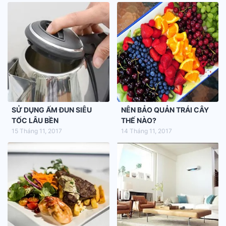
SỬ DỤNG ẤM ĐUN SIÊU
NÊN BẢO QUẢN TRÁI CÂY
TỐC LÂU BỀN
THẾ NÀO?
15 Tháng 11, 2017
14 Tháng 11, 2017