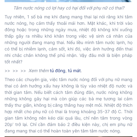
Tắm nước nóng có lợi hay có hại đối với phụ nữ có thai?
Tuy nhiên, 1 số bà mẹ khi đang mang thai lại nói rằng khi tắm
nước nóng, họ cảm thấy thoải mái hơn. Mặt khác, khi trời vào
đông hoặc trong những ngày mưa, nhiệt độ không khí xuống
thấp gây ra nhiều khó khăn trong việc vệ sinh cá nhân của
những người đang mang thai. Nếu liều mình tắm nước lạnh, họ
có thể bị nhiễm lạnh, cảm sốt, khi đó, việc ảnh hưởng đến thai
nhi chắc chắn không thể phủ nhận. Vậy đâu mới là biện pháp
tốt nhất?
>> >> >>
Xem thêm
tủ đông
,
tủ mát
.
Theo các chuyên gia, việc tắm nước nóng đối với phụ nữ mang
thai có ảnh hưởng xấu hay không là tùy vào nhiệt độ nước và
thời gian tắm. Nếu biết cách tắm đúng đắn, nước nóng không
những không gây hại mà còn giúp các bà mẹ tương lai cảm
thấy thư giãn, không bị căng thẳng hay mệt mỏi. Nhiệt độ thích
hợp nhất cho phụ nữ có thai là trong khoảng 35-37 độ C. Thời
gian tắm không nên kéo dài quá lâu, chỉ nên tắm trong vòng
20p’ trở lại. Chỉ cần đảm bảo 2 điều kiện này, chị em phụ nữ
đang mang thai có thể hoàn toàn yên tâm tắm nước nóng.