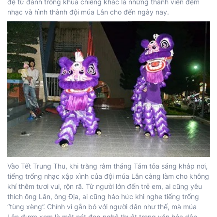
đệ tử đánh trống khua chiêng khác là những thành viên đệm
nhạc và hình thành đội múa Lân cho đến ngày nay.
Vào Tết Trung Thu, khi trăng rằm tháng Tám tỏa sáng khắp nơi,
tiếng trống nhạc xập xình của đội múa Lân càng làm cho không
khí thêm tươi vui, rộn rã. Từ người lớn đến trẻ em, ai cũng yêu
thích ông Lân, ông Địa, ai cũng háo hức khi nghe tiếng trống
“tùng xèng”. Chính vì gắn bó với người dân như thế, mà múa
Lân được xem là một nét đẹp nghệ thuật trong văn hóa dân