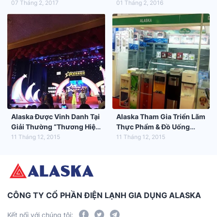
Chùa Liên Trúc Tự
07 Tháng 2, 2017
01 Tháng 2, 2016
Alaska Được Vinh Danh Tại
Alaska Tham Gia Triển Lãm
Giải Thường “Thương Hiệu
Thực Phẩm & Đồ Uống
Dẫn Đầu VN 2015”
Quốc Tế 2015
11 Tháng 12, 2015
11 Tháng 12, 2015
CÔNG TY CỔ PHẦN ĐIỆN LẠNH GIA DỤNG ALASKA
Kết nối với chúng tôi: