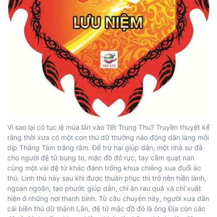
Vì sao lại có tục lệ múa lân vào Tết Trung Thu? Truyền thuyết kể
rằng thời xưa có một con thú dữ thường náo động dân làng mỗi
dịp Tháng Tám trăng rằm. Để trừ hại giúp dân, một nhà sư đã
cho người đệ tử bụng to, mặc đồ đỏ rực, tay cầm quạt nan
cùng một vài đệ tử khác đánh trống khua chiêng xua đuổi ác
thú. Linh thú này sau khi được thuần phục thì trở nên hiền lành,
ngoan ngoãn, tạo phước giúp dân, chỉ ăn rau quả và chỉ xuất
hiện ở những nơi thanh bình. Từ câu chuyện này, người xưa dần
cải biên thú dữ thành Lân, đệ tử mặc đồ đỏ là ông Địa còn các